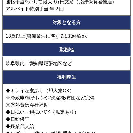
運転手当/3か月で最大9万円支給（免許保有者優遇）
アルバイト特別手当 年２回
対象となる方
18歳以上(警備業法に準ずる)/未経験ok
勤務地
岐阜県内、愛知県尾張地区など
福利厚生
◆キレイな寮あり（即入寮OK）
※冷蔵庫/電子レンジ/洗濯機/布団など完備
※光熱費は会社補助
◆日払い・週払いOK（規定あり）
◆日給保証
◆残業代支給