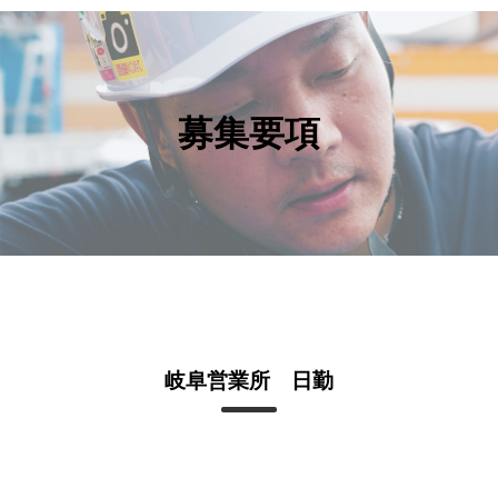
HOME
募集要項
ライズアップについて
警備依頼の流れ
事業内容
拠点案内
機材紹介
よくある質問
岐阜営業所 日勤
採用情報