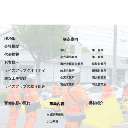
HOME
拠点案内
会社概要
本社
第一倉庫
代表挨拶
名古屋北倉庫
第二倉庫
お客様へ
藤が丘駅前営業所
浜松営業所
ライズアップクオリティ
岐阜営業所
新潟営業所
金沢営業所
福井営業所
主な工事実績
富山営業所
埼玉営業所
ライズアップの取り組み
警備依頼の流れ
機材紹介
事業内容
交通誘導業務
CAD事業