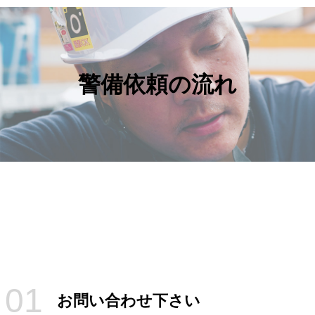
HOME
警備依頼の流れ
ライズアップについて
警備依頼の流れ
事業内容
拠点案内
機材紹介
よくある質問
採用情報
01
お問い合わせ下さい