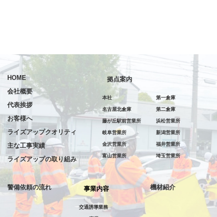
HOME
拠点案内
会社概要
本社
第一倉庫
代表挨拶
名古屋北倉庫
第二倉庫
お客様へ
藤が丘駅前営業所
浜松営業所
ライズアップクオリティ
岐阜営業所
新潟営業所
金沢営業所
福井営業所
主な工事実績
富山営業所
埼玉営業所
ライズアップの取り組み
警備依頼の流れ
機材紹介
事業内容
交通誘導業務