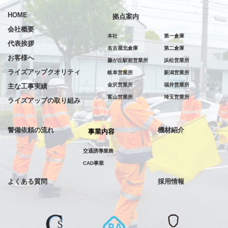
HOME
拠点案内
会社概要
本社
第一倉庫
代表挨拶
名古屋北倉庫
第二倉庫
お客様へ
藤が丘駅前営業所
浜松営業所
ライズアップクオリティ
岐阜営業所
新潟営業所
金沢営業所
福井営業所
主な工事実績
富山営業所
埼玉営業所
ライズアップの取り組み
警備依頼の流れ
機材紹介
事業内容
交通誘導業務
CAD事業
よくある質問
採用情報