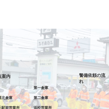
警備依頼の流
点案内
れ
第一倉庫
屋北倉庫
第二倉庫
丘駅前営業所
浜松営業所